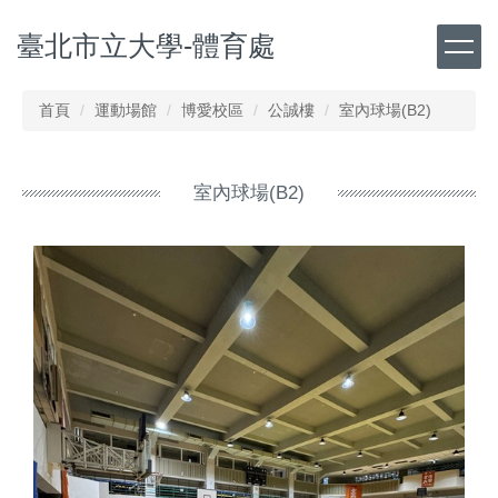
跳
臺北市立大學-體育處
到
主
要
內
首頁
運動場館
博愛校區
公誠樓
室內球場(B2)
容
區
室內球場(B2)