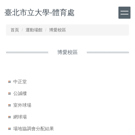
跳
臺北市立大學-體育處
到
主
要
內
首頁
運動場館
博愛校區
容
區
博愛校區
中正堂
公誠樓
室外球場
網球場
場地協調會分配結果