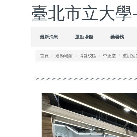
跳
臺北市立大學
到
主
要
內
容
最新消息
運動場館
榮譽榜
區
首頁
運動場館
博愛校區
中正堂
重訓室(