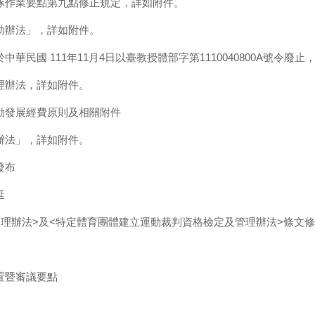
隊作業要點第九點修正規定，詳如附件。
助辦法」，詳如附件。
民國 111年11月4日以臺教授體部字第1110040800A號令廢止
理辦法，詳如附件。
動發展經費原則及相關附件
辦法」，詳如附件。
發布
延
理辦法>及<特定體育團體建立運動裁判資格檢定及管理辦法>條文
置暨審議要點