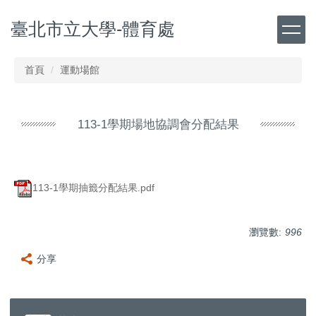
跳
臺北市立大學-體育處
到
主
要
內
首頁
運動場館
容
區
113-1學期場地協調會分配結果
113-1學期抽籤分配結果.pdf
瀏覽數:
996
分享